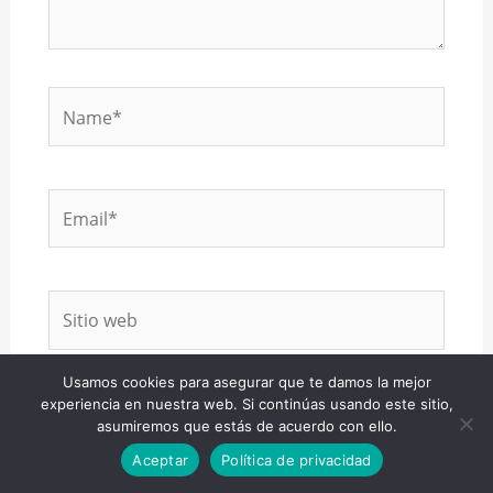
Name*
Email*
Sitio
web
Usamos cookies para asegurar que te damos la mejor
Guardar mi nombre, correo electrónico y
experiencia en nuestra web. Si continúas usando este sitio,
asumiremos que estás de acuerdo con ello.
sitio web en este navegador para la próxima
Aceptar
Política de privacidad
vez que haga un comentario.