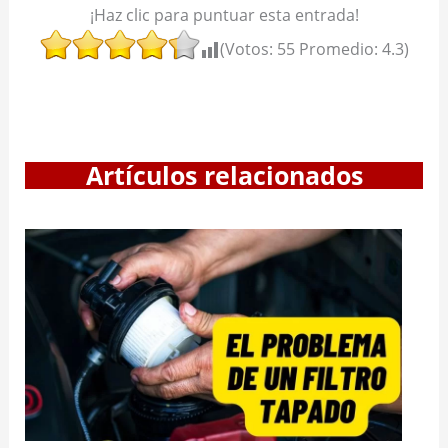
¡Haz clic para puntuar esta entrada!
(Votos:
55
Promedio:
4.3
)
Artículos relacionados