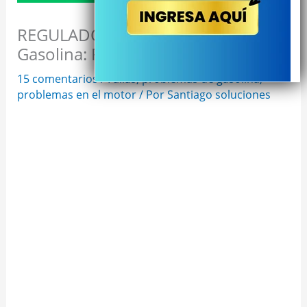
REGULADOR de Presión de
Gasolina: Fallas con Solución
15 comentarios
/
Fallas
,
problemas de gasolina
,
problemas en el motor
/ Por
Santiago soluciones