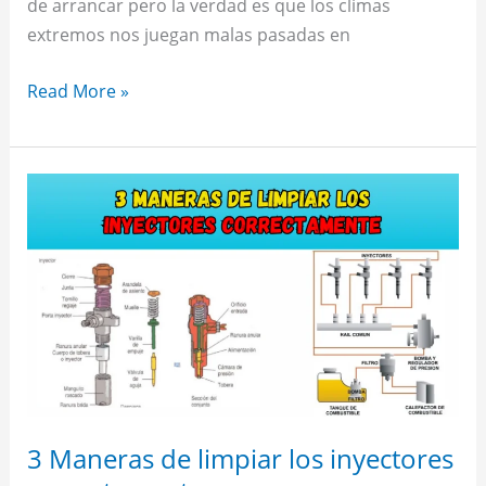
de arrancar pero la verdad es que los climas
extremos nos juegan malas pasadas en
Read More »
3
Maneras
de
limpiar
los
inyectores
correctamente
3 Maneras de limpiar los inyectores