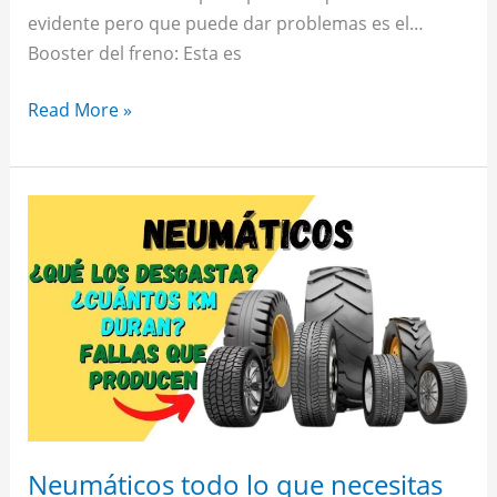
evidente pero que puede dar problemas es el…
Booster del freno: Esta es
Read More »
Neumáticos
todo
lo
que
necesitas
saber
sobre
ellos
Neumáticos todo lo que necesitas