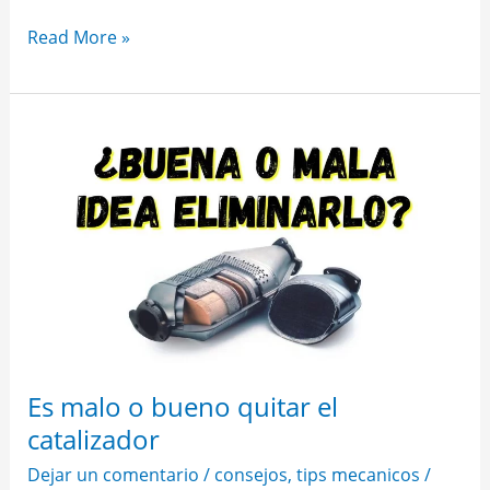
Read More »
Es
malo
o
bueno
quitar
el
catalizador
Es malo o bueno quitar el
catalizador
Dejar un comentario
/
consejos
,
tips mecanicos
/