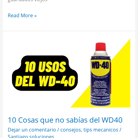
Read More »
10
Cosas
que
no
sabías
del
WD40
10 Cosas que no sabías del WD40
Dejar un comentario
/
consejos
,
tips mecanicos
/
Santiago soluciones