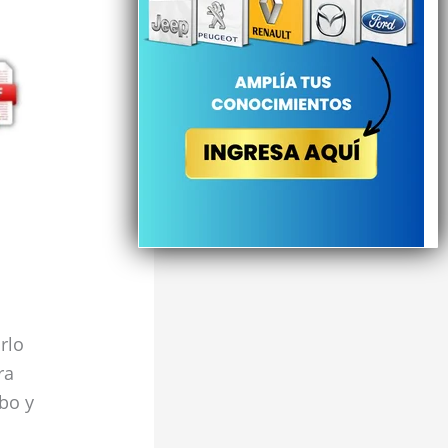
rlo
ra
bo y