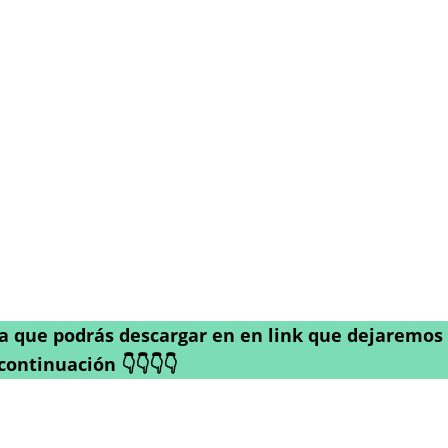
ía que podrás descargar en en link que dejaremos
continuación 👇👇👇👇