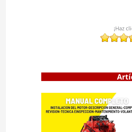
¡Haz cl
Artí