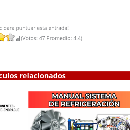
ic para puntuar esta entrada!
(Votos:
47
Promedio:
4.4
)
culos relacionados