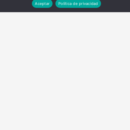
Aceptar
Política de privacidad
Name*
Email*
Sitio
web
Guardar mi nombre, correo electrónico y
sitio web en este navegador para la próxima
vez que haga un comentario.