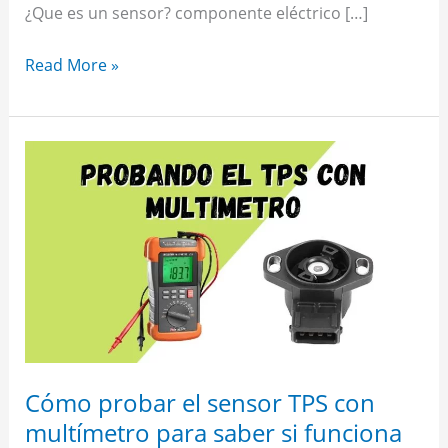
¿Que es un sensor? componente eléctrico […]
Read More »
Cómo
probar
el
sensor
TPS
con
multímetro
para
saber
si
Cómo probar el sensor TPS con
funciona
multímetro para saber si funciona