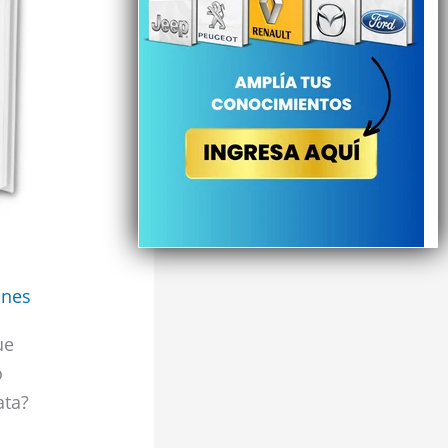
ones
ue
o
ata?